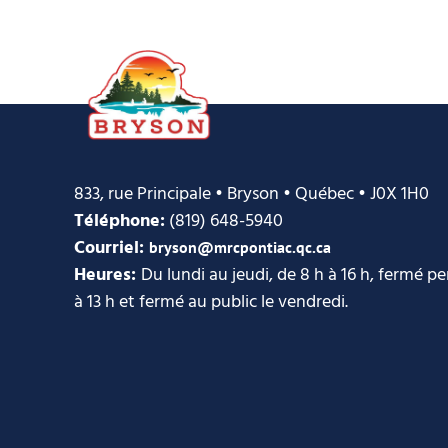
833, rue Principale • Bryson • Québec • J0X 1H0
Téléphone:
(819) 648-5940
Courriel:
bryson@mrcpontiac.qc.ca
Heures:
Du lundi au jeudi, de 8 h à 16 h, fermé p
à 13 h et fermé au public le vendredi.