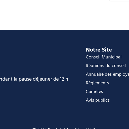
C
i
O
O
Notre Site
Conseil Municipal
Réunions du conseil
Annuaire des employ
endant la pause déjeuner de 12 h
Règlements
Carrières
Avis publics