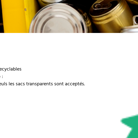
recyclables
e
:
euls les sacs transparents sont acceptés.