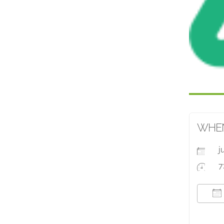
WHE
j
7
T