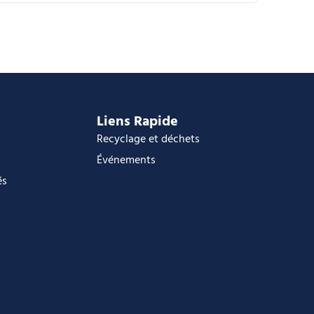
alendrier Google
Calendar
ffice 365
utlook Live
Liens Rapide
Recyclage et déchets
Événements
és