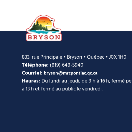
833, rue Principale • Bryson • Québec • J0X 1H0
Téléphone:
(819) 648-5940
Courriel:
bryson@mrcpontiac.qc.ca
Heures:
Du lundi au jeudi, de 8 h à 16 h, fermé p
à 13 h et fermé au public le vendredi.