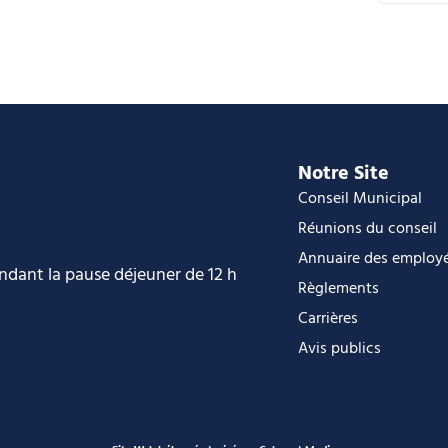
C
i
O
O
Notre Site
Conseil Municipal
Réunions du conseil
Annuaire des employ
endant la pause déjeuner de 12 h
Règlements
Carrières
Avis publics