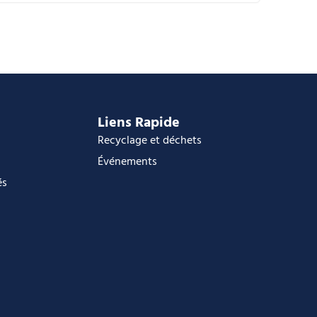
alendrier Google
Calendar
ffice 365
utlook Live
Liens Rapide
Recyclage et déchets
Événements
és