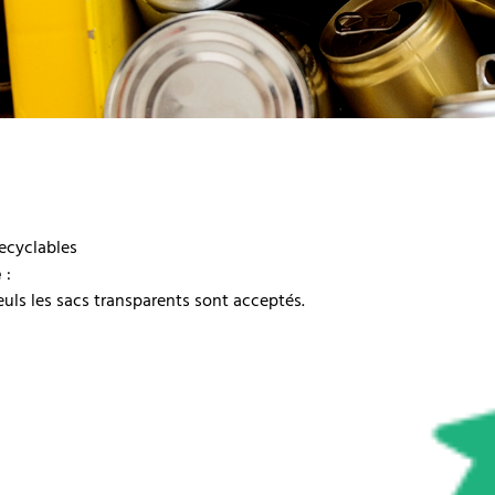
recyclables
e
:
euls les sacs transparents sont acceptés.