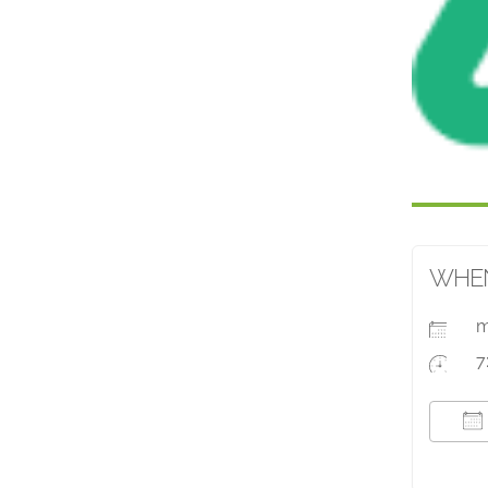
WHE
m
7
T