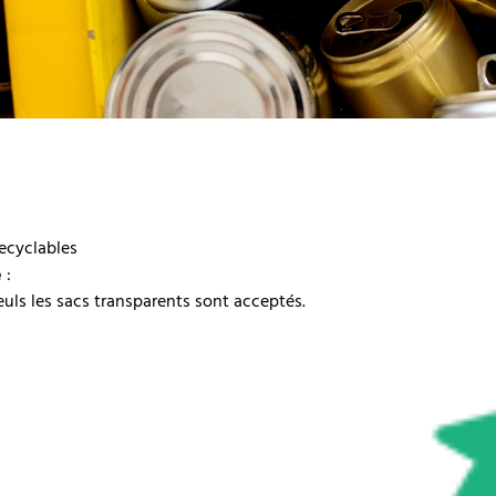
recyclables
e
:
euls les sacs transparents sont acceptés.