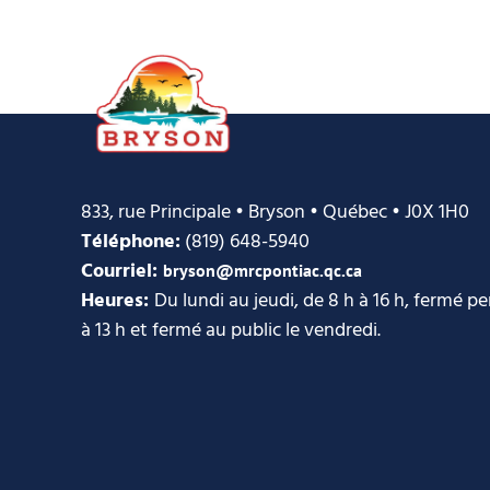
833, rue Principale • Bryson • Québec • J0X 1H0
Téléphone:
(819) 648-5940
Courriel:
bryson@mrcpontiac.qc.ca
Heures:
Du lundi au jeudi, de 8 h à 16 h, fermé p
à 13 h et fermé au public le vendredi.