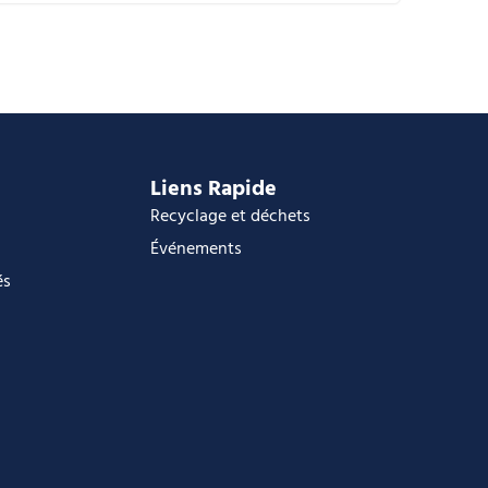
alendrier Google
Calendar
ffice 365
utlook Live
Liens Rapide
Recyclage et déchets
Événements
és