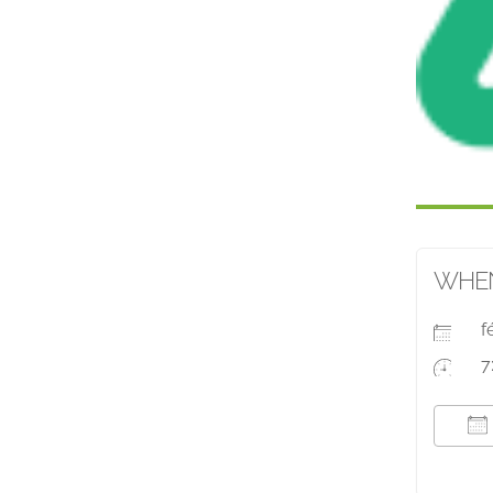
WHE
f
7
T