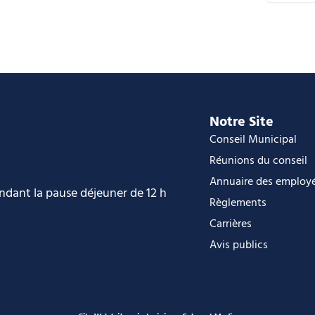
C
i
O
O
Notre Site
Conseil Municipal
Réunions du conseil
Annuaire des employ
endant la pause déjeuner de 12 h
Règlements
Carrières
Avis publics