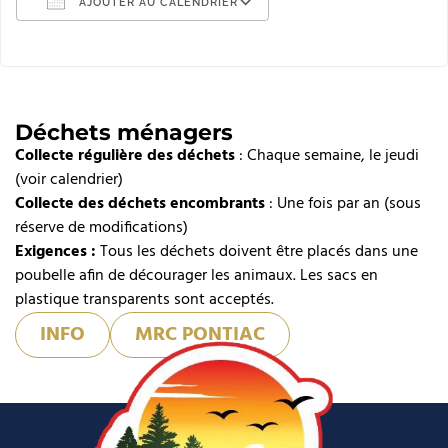
AJOUTER AU CALENDRIER
Télécharger ICS
Calendrier Google
iCalendar
Déchets ménagers
Collecte régulière des déchets
Office 365
: Chaque semaine, le jeudi
(voir calendrier)
Outlook Live
Collecte des déchets encombrants
: Une fois par an (sous
réserve de modifications)
Exigences :
Tous les déchets doivent être placés dans une
poubelle afin de décourager les animaux. Les sacs en
plastique transparents sont acceptés.
INFO
MRC PONTIAC