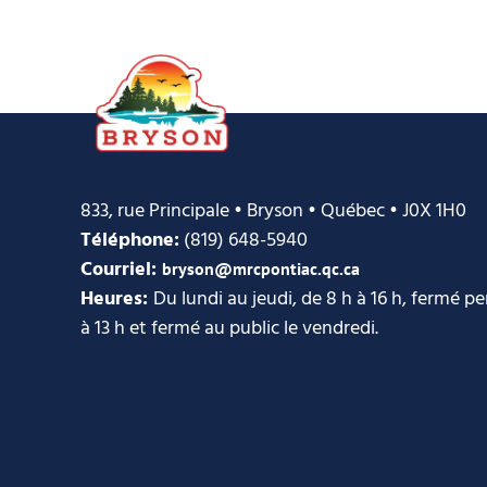
833, rue Principale • Bryson • Québec • J0X 1H0
Téléphone:
(819) 648-5940
Courriel:
bryson@mrcpontiac.qc.ca
Heures:
Du lundi au jeudi, de 8 h à 16 h, fermé p
à 13 h et fermé au public le vendredi.