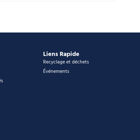
alendrier Google
Calendar
ffice 365
utlook Live
Liens Rapide
Recyclage et déchets
Événements
és