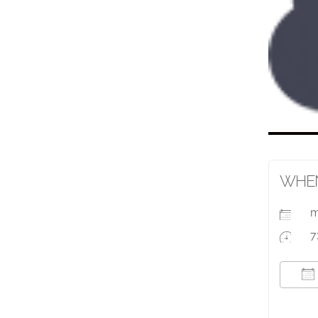
WHE
m
7
T