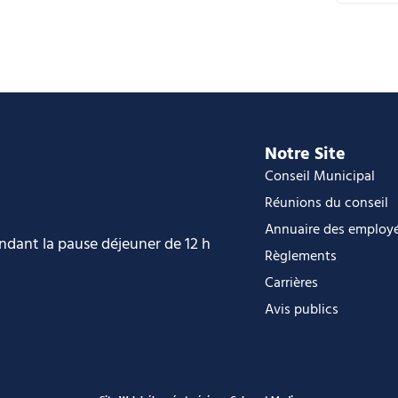
C
i
O
O
Notre Site
Conseil Municipal
Réunions du conseil
Annuaire des employ
endant la pause déjeuner de 12 h
Règlements
Carrières
Avis publics