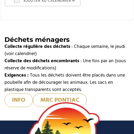
AJOUTER AU CALENDRIER
Télécharger ICS
Calendrier Google
iCalendar
Déchets ménagers
Collecte régulière des déchets
Office 365
: Chaque semaine, le jeudi
(voir calendrier)
Outlook Live
Collecte des déchets encombrants
: Une fois par an (sous
réserve de modifications)
Exigences :
Tous les déchets doivent être placés dans une
poubelle afin de décourager les animaux. Les sacs en
plastique transparents sont acceptés.
INFO
MRC PONTIAC