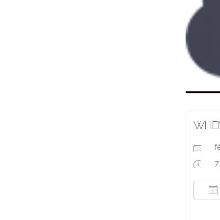
WHE
f
7
T