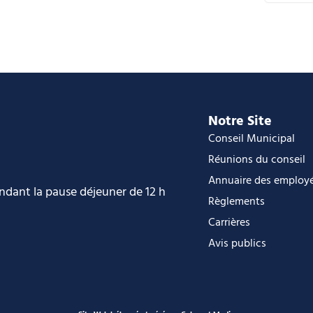
C
i
O
O
Notre Site
Conseil Municipal
Réunions du conseil
Annuaire des employ
endant la pause déjeuner de 12 h
Règlements
Carrières
Avis publics