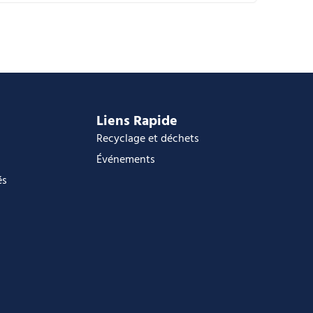
alendrier Google
Calendar
ffice 365
utlook Live
Liens Rapide
Recyclage et déchets
Événements
és