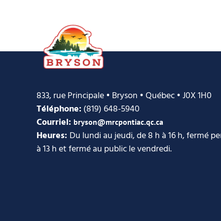
833, rue Principale • Bryson • Québec • J0X 1H0
Téléphone:
(819) 648-5940
Courriel:
bryson@mrcpontiac.qc.ca
Heures:
Du lundi au jeudi, de 8 h à 16 h, fermé p
à 13 h et fermé au public le vendredi.