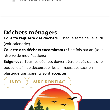
AJOUTER AU CALENDRIER
Télécharger ICS
Calendrier Google
iCalendar
Déchets ménagers
Collecte régulière des déchets
Office 365
: Chaque semaine, le jeudi
(voir calendrier)
Outlook Live
Collecte des déchets encombrants
: Une fois par an (sous
réserve de modifications)
Exigences :
Tous les déchets doivent être placés dans une
poubelle afin de décourager les animaux. Les sacs en
plastique transparents sont acceptés.
INFO
MRC PONTIAC