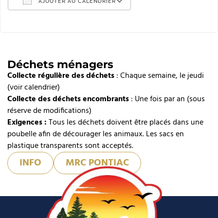
AJOUTER AU CALENDRIER
Télécharger ICS
Calendrier Google
iCalendar
Déchets ménagers
Collecte régulière des déchets
Office 365
: Chaque semaine, le jeudi
(voir calendrier)
Outlook Live
Collecte des déchets encombrants
: Une fois par an (sous
réserve de modifications)
Exigences :
Tous les déchets doivent être placés dans une
poubelle afin de décourager les animaux. Les sacs en
plastique transparents sont acceptés.
INFO
MRC PONTIAC