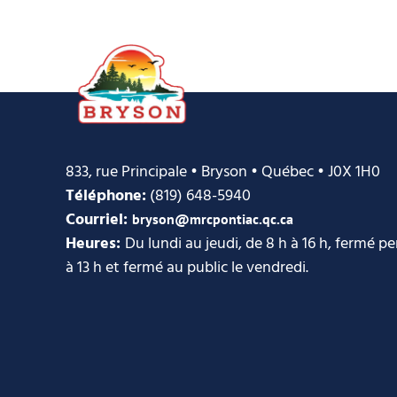
833, rue Principale • Bryson • Québec • J0X 1H0
Téléphone:
(819) 648-5940
Courriel:
bryson@mrcpontiac.qc.ca
Heures:
Du lundi au jeudi, de 8 h à 16 h, fermé p
à 13 h et fermé au public le vendredi.