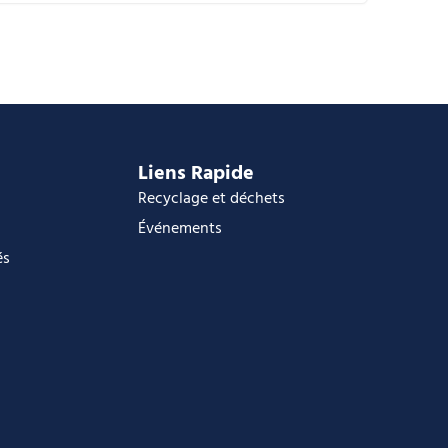
alendrier Google
Calendar
ffice 365
utlook Live
Liens Rapide
Recyclage et déchets
Événements
és