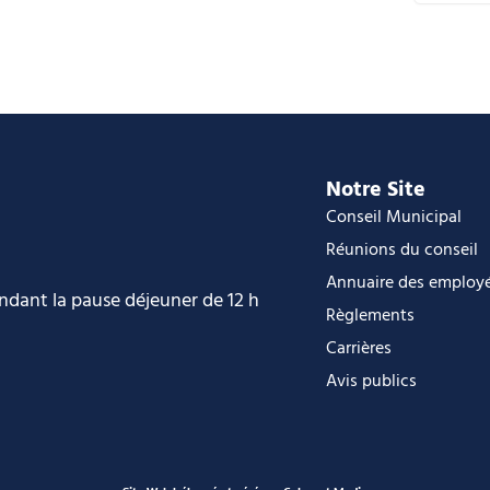
C
i
O
O
Notre Site
Conseil Municipal
Réunions du conseil
Annuaire des employ
endant la pause déjeuner de 12 h
Règlements
Carrières
Avis publics