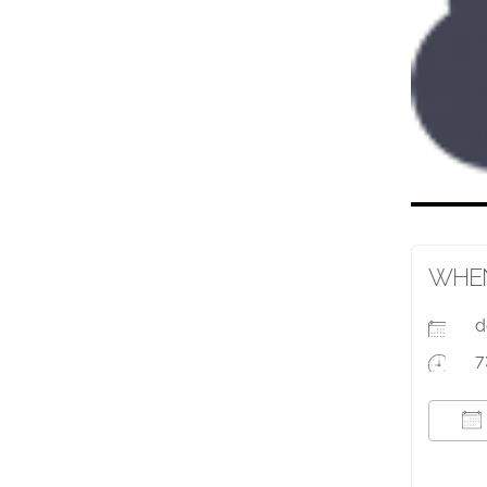
WHE
d
7
T