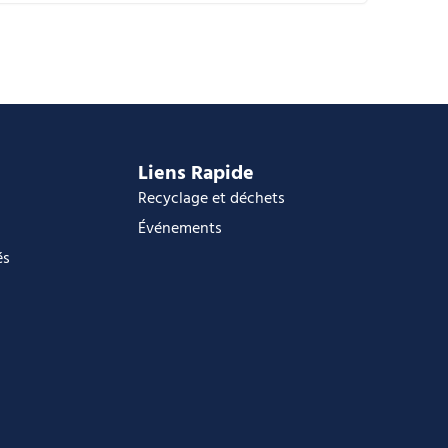
alendrier Google
Calendar
ffice 365
utlook Live
Liens Rapide
Recyclage et déchets
Événements
és