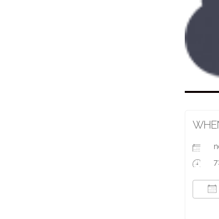
WHE
n
7
T