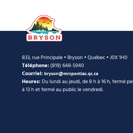
833, rue Principale • Bryson • Québec • J0X 1H0
Téléphone:
(819) 648-5940
Courriel:
bryson@mrcpontiac.qc.ca
Heures:
Du lundi au jeudi, de 8 h à 16 h, fermé p
à 13 h et fermé au public le vendredi.