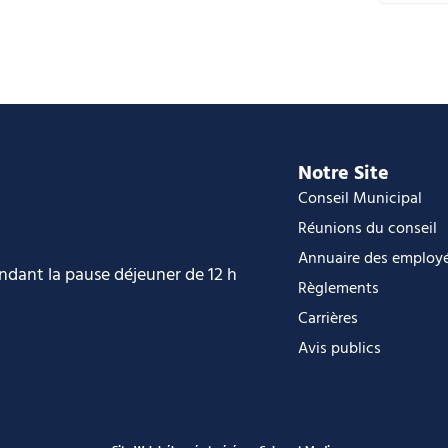
C
i
O
O
Notre Site
Conseil Municipal
Réunions du conseil
Annuaire des employ
endant la pause déjeuner de 12 h
Règlements
Carrières
Avis publics