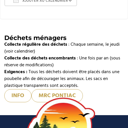
AJOUTER AU CALENDRIER
Télécharger ICS
Calendrier Google
iCalendar
Déchets ménagers
Collecte régulière des déchets
Office 365
: Chaque semaine, le jeudi
(voir calendrier)
Outlook Live
Collecte des déchets encombrants
: Une fois par an (sous
réserve de modifications)
Exigences :
Tous les déchets doivent être placés dans une
poubelle afin de décourager les animaux. Les sacs en
plastique transparents sont acceptés.
INFO
MRC PONTIAC