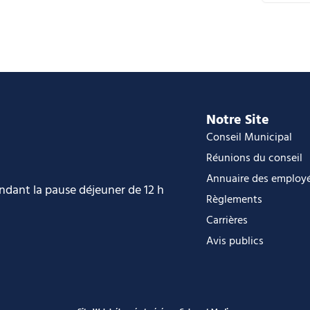
C
i
O
O
Notre Site
Conseil Municipal
Réunions du conseil
Annuaire des employ
endant la pause déjeuner de 12 h
Règlements
Carrières
Avis publics