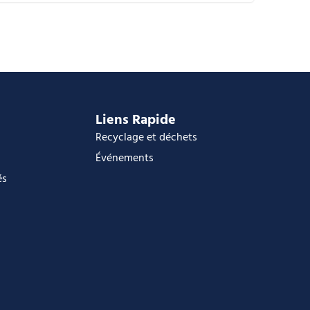
alendrier Google
Calendar
ffice 365
utlook Live
Liens Rapide
Recyclage et déchets
Événements
és