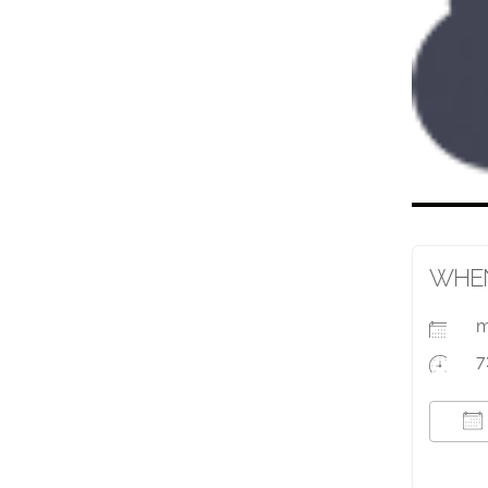
WHE
m
7
T