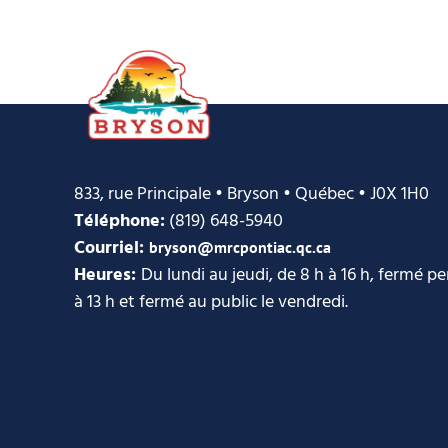
833, rue Principale • Bryson • Québec • J0X 1H0
Téléphone:
(819) 648-5940
Courriel:
bryson@mrcpontiac.qc.ca
Heures:
Du lundi au jeudi, de 8 h à 16 h, fermé p
à 13 h et fermé au public le vendredi.