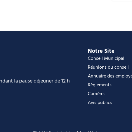
C
i
O
O
Notre Site
Conseil Municipal
Réunions du conseil
Annuaire des employ
endant la pause déjeuner de 12 h
Règlements
Carrières
Avis publics