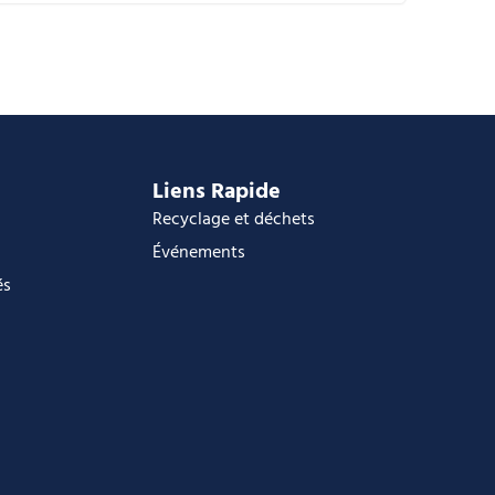
alendrier Google
Calendar
ffice 365
utlook Live
Liens Rapide
Recyclage et déchets
Événements
és