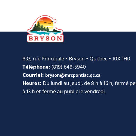
833, rue Principale • Bryson • Québec • J0X 1H0
Téléphone:
(819) 648-5940
Courriel:
bryson@mrcpontiac.qc.ca
Heures:
Du lundi au jeudi, de 8 h à 16 h, fermé p
à 13 h et fermé au public le vendredi.