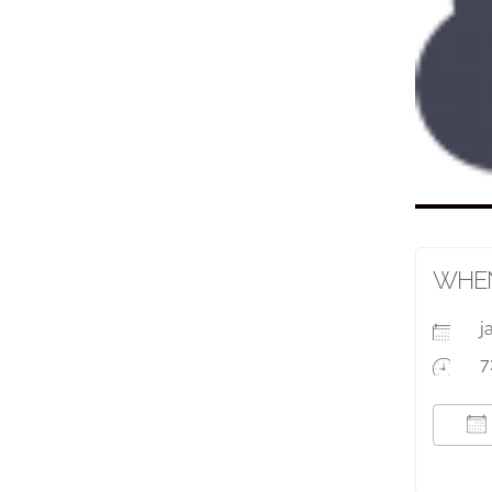
WHE
j
7
T