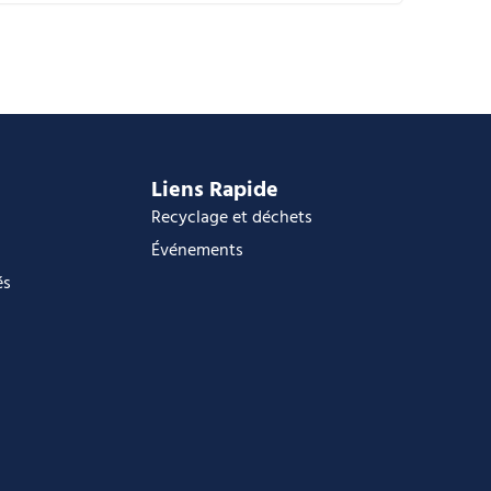
alendrier Google
Calendar
ffice 365
utlook Live
Liens Rapide
Recyclage et déchets
Événements
és