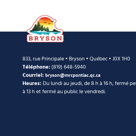
833, rue Principale • Bryson • Québec • J0X 1H0
Téléphone:
(819) 648-5940
Courriel:
bryson@mrcpontiac.qc.ca
Heures:
Du lundi au jeudi, de 8 h à 16 h, fermé p
à 13 h et fermé au public le vendredi.