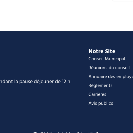
C
i
O
O
Notre Site
Conseil Municipal
Réunions du conseil
Annuaire des employ
endant la pause déjeuner de 12 h
Règlements
Carrières
Avis publics