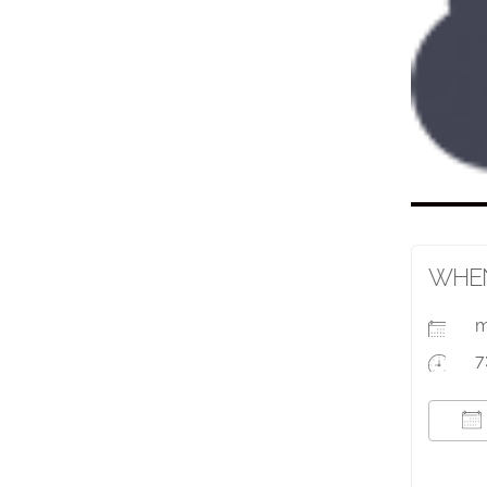
WHE
m
7
T